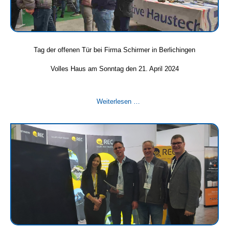
Tag der offenen Tür bei Firma Schirmer in Berlichingen
Volles Haus am Sonntag den 21. April 2024
Tag
Weiterlesen …
der
offenen
Tür
bei
Firma
Schirmer
in
Berlichingen