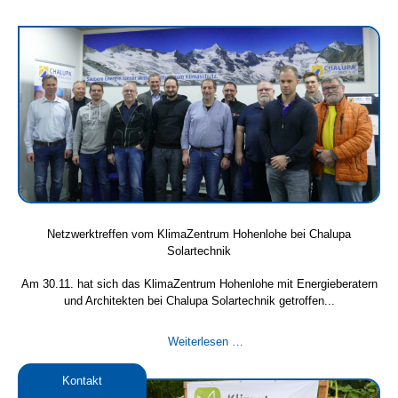
gefüllte
Mulfinger
Stauseehalle
am
Berufsinfotag
am
Samstag
21.
Januar
2023
Netzwerktreffen vom KlimaZentrum Hohenlohe bei Chalupa
Solartechnik
Am 30.11. hat sich das KlimaZentrum Hohenlohe mit Energieberatern
und Architekten bei Chalupa Solartechnik getroffen...
Netzwerktreffen
Weiterlesen …
vom
KlimaZentrum
Kontakt
Hohenlohe