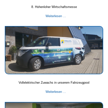
8. Hohenloher Wirtschaftsmesse
8.
Weiterlesen …
Hohenloher
Wirtschaftsmesse
Vollelektrischer Zuwachs in unserem Fahrzeugpool
Vollelektrischer
Weiterlesen …
Zuwachs
in
unserem