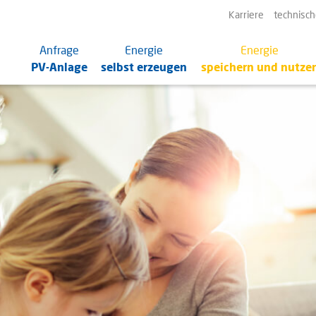
N
Karriere
technisch
ü
Navigation
Anfrage
Energie
Energie
überspringen
PV-Anlage
selbst erzeugen
speichern und nutze