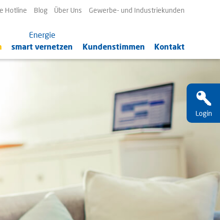
avigation
e Hotline
Blog
Über Uns
Gewerbe- und Industriekunden
berspringen
Energie
n
smart vernetzen
Kundenstimmen
Kontakt