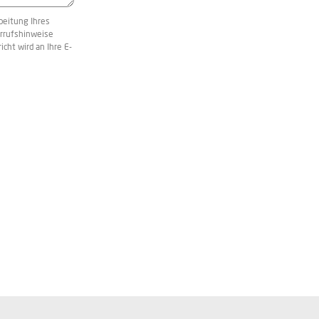
beitung Ihres
rrufshinweise
icht wird an Ihre E-